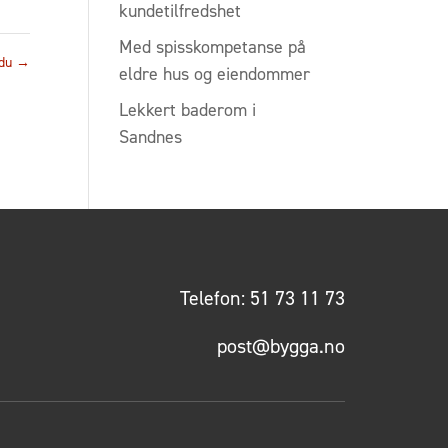
kundetilfredshet
Med spisskompetanse på
ndu
→
eldre hus og eiendommer
Lekkert baderom i
Sandnes
Telefon:
51 73 11 73
post@bygga.no